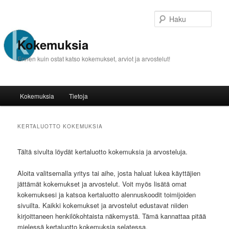
Haku
Kokemuksia
Ennen kuin ostat katso kokemukset, arviot ja arvostelut!
Päävalikko
Kokemuksia
Tietoja
Siirry sisältöön
Siirry toissijaiseen sisältöön
KERTALUOTTO
KOKEMUKSIA
Tältä sivulta löydät kertaluotto kokemuksia ja arvosteluja.
Aloita valitsemalla yritys tai aihe, josta haluat lukea käyttäjien
jättämät kokemukset ja arvostelut. Voit myös lisätä omat
kokemuksesi ja katsoa kertaluotto alennuskoodit toimijoiden
sivuilta. Kaikki kokemukset ja arvostelut edustavat niiden
kirjoittaneen henkilökohtaista näkemystä. Tämä kannattaa pitää
mielessä kertaluotto kokemuksia selatessa.