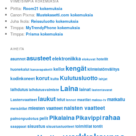
VIIMEISIMPIÄ KOKEMUKSIA
Piritta
:
Room21 kokemuksia
Canon Pixma
:
Mustekasetti.com kokemuksia
Juha Ikola
:
Reissuluotto kokemuksia
Timppa
:
MyTrendyPhone kokemuksia
Timppa
:
Prisma kokemuksia
AIHEITA
asusteet
elektroniikka
asunnot
hotellit
elokuvat
kengät
kellot
kiinteistönvälitys
huonekalut
kanavapaketit
Kulutusluotto
korut
kodinkoneet
kulta
lahjat
Laina
lainat
laihdutus
laihdutusvalmiste
lastentavarat
laukut
matkailu
lelut
Lastenvaatteet
maatilat
lennot
maksu-tv
naisten vaatteet
miesten vaatteet
metsätilat
rahaa
Pikalaina
Pikavippi
pelit
painonpudotus
sisustus
toimitilat
tontit
saappaat
sisustustuotteet