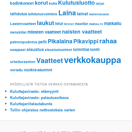
Kulutusluotto
korut
kodinkoneet
kulta
lahjat
Laina
lainat
laihdutus
laihdutusvalmiste
lastentavarat
laukut
matkailu
lelut
Lastenvaatteet
maatilat
lennot
maksu-tv
naisten vaatteet
miesten vaatteet
metsätilat
rahaa
Pikalaina
Pikavippi
pelit
painonpudotus
sisustus
toimitilat
tontit
saappaat
sisustustuotteet
verkkokauppa
Vaatteet
urheiluvaatteet
vuokra-asunnot
vertailu
HYÖDYLLISTÄ TIETOA VERKKO-OSTAMISESTA
Kuluttajavirasto: etämyynti
Kuluttajavirasto: palautusoikeus
Kuluttajariitalautakunta
Tullin ohjeistus nettiostoksia varten