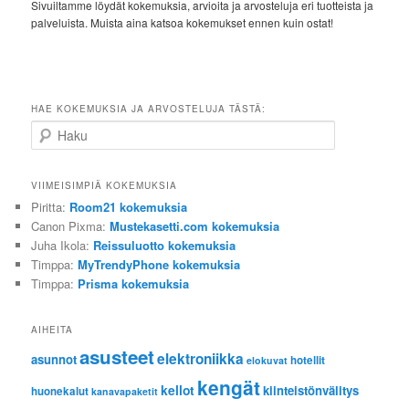
Sivuiltamme löydät kokemuksia, arvioita ja arvosteluja eri tuotteista ja
palveluista. Muista aina katsoa kokemukset ennen kuin ostat!
HAE KOKEMUKSIA JA ARVOSTELUJA TÄSTÄ:
Haku
VIIMEISIMPIÄ KOKEMUKSIA
Piritta
:
Room21 kokemuksia
Canon Pixma
:
Mustekasetti.com kokemuksia
Juha Ikola
:
Reissuluotto kokemuksia
Timppa
:
MyTrendyPhone kokemuksia
Timppa
:
Prisma kokemuksia
AIHEITA
asusteet
elektroniikka
asunnot
hotellit
elokuvat
kengät
kellot
kiinteistönvälitys
huonekalut
kanavapaketit