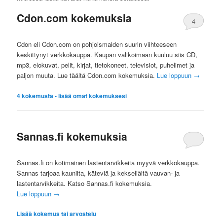
Cdon.com kokemuksia
4
Cdon eli Cdon.com on pohjoismaiden suurin viihteeseen
keskittynyt verkkokauppa. Kaupan valikoimaan kuuluu siis CD,
mp3, elokuvat, pelit, kirjat, tietokoneet, televisiot, puhelimet ja
paljon muuta. Lue täältä Cdon.com kokemuksia.
Lue loppuun
→
4
kokemusta - lisää omat kokemuksesi
Sannas.fi kokemuksia
Sannas.fi on kotimainen lastentarvikkeita myyvä verkkokauppa.
Sannas tarjoaa kauniita, käteviä ja kekseliäitä vauvan- ja
lastentarvikkeita. Katso Sannas.fi kokemuksia.
Lue loppuun
→
Lisää kokemus tai arvostelu