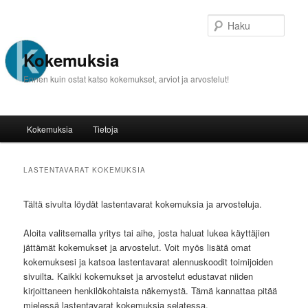
Haku
Kokemuksia
Ennen kuin ostat katso kokemukset, arviot ja arvostelut!
Päävalikko
Kokemuksia
Tietoja
Siirry sisältöön
Siirry toissijaiseen sisältöön
LASTENTAVARAT
KOKEMUKSIA
Tältä sivulta löydät lastentavarat kokemuksia ja arvosteluja.
Aloita valitsemalla yritys tai aihe, josta haluat lukea käyttäjien
jättämät kokemukset ja arvostelut. Voit myös lisätä omat
kokemuksesi ja katsoa lastentavarat alennuskoodit toimijoiden
sivuilta. Kaikki kokemukset ja arvostelut edustavat niiden
kirjoittaneen henkilökohtaista näkemystä. Tämä kannattaa pitää
mielessä lastentavarat kokemuksia selatessa.